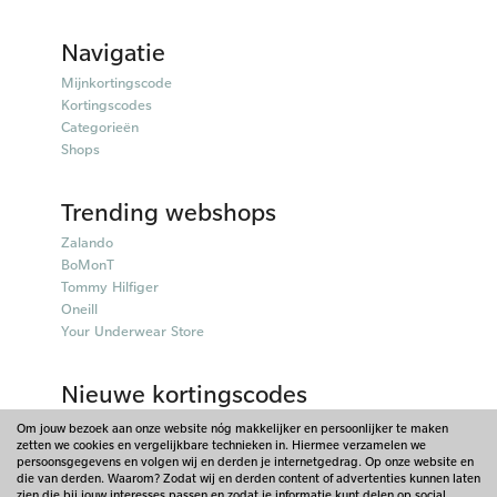
Navigatie
Mijnkortingscode
Kortingscodes
Categorieën
Shops
Trending webshops
Zalando
BoMonT
Tommy Hilfiger
Oneill
Your Underwear Store
Nieuwe kortingscodes
50plusmobiel kortingscodes
Om jouw bezoek aan onze website nóg makkelijker en persoonlijker te maken
zetten we cookies en vergelijkbare technieken in. Hiermee verzamelen we
Parfumado kortingscodes
persoonsgegevens en volgen wij en derden je internetgedrag. Op onze website en
Fitpen kortingscodes
die van derden. Waarom? Zodat wij en derden content of advertenties kunnen laten
Things I Like Things I Love kortingscodes
zien die bij jouw interesses passen en zodat je informatie kunt delen op social