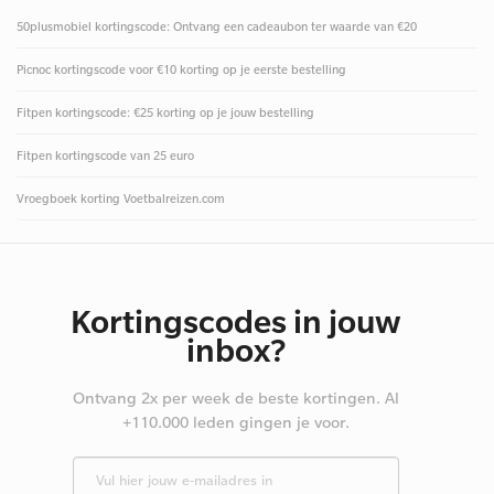
50plusmobiel kortingscode: Ontvang een cadeaubon ter waarde van €20
Picnoc kortingscode voor €10 korting op je eerste bestelling
Fitpen kortingscode: €25 korting op je jouw bestelling
Fitpen kortingscode van 25 euro
Vroegboek korting Voetbalreizen.com
Kortingscodes in jouw
inbox?
Ontvang 2x per week de beste kortingen. Al
+110.000 leden gingen je voor.