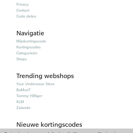
Privacy
Contact
Code delen
Navigatie
Mijnkortingscode
Kortingscodes
Categorieën
Shops
Trending webshops
Your Underwear Store
BoMonT
Tommy Hilfiger
KLM
Zalando
Nieuwe kortingscodes
50plusmobiel kortingscodes