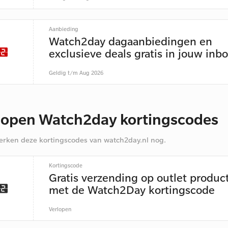
Aanbieding
Watch2day dagaanbiedingen en
exclusieve deals gratis in jouw inb
Geldig t/m Aug 2026
lopen Watch2day kortingscodes
rken deze kortingscodes van watch2day.nl nog.
Kortingscode
Gratis verzending op outlet produc
met de Watch2Day kortingscode
Verlopen