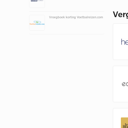
Ver
Vroegboek korting Voetbalreizen.com