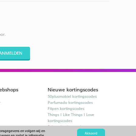
or.
ANMELDEN
ebshops
Nieuwe kortingscodes
50plusmobiel kortingscodes
r
Parfumado kortingscodes
Fitpen kortingscodes
Things I Like Things I Love
kortingscodes
Briters kortingscodes
oonsgegevens en volgen wij en
Akkoord
passen en zodat je informatie