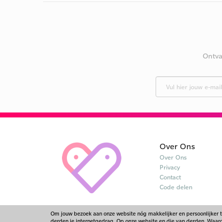
Ontva
Over Ons
Over Ons
Privacy
Contact
Code delen
Om jouw bezoek aan onze website nóg makkelijker en persoonlijker 
derden je internetgedrag. Op onze website en die van derden. Waarom