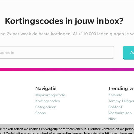
Kortingscodes in jouw inbox?
ng 2x per week de beste kortingen. Al +110.000 leden gingen je vo
A
Navigatie
Trending w
Mijnkortingscode
Zalando
Kortingscodes
Tommy Hilfige
Categorieën
BoMonT
Shops
Voetbalreizen
Nike
te maken zetten we cookies en vergelijkbare technieken in. Hiermee verzamelen we pers
? Zodat wij en derden content of advertenties kunnen laten zien die bij jouw interesses 