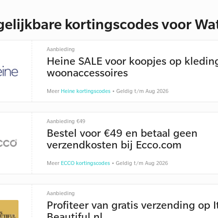
gelijkbare kortingscodes voor W
Aanbieding
Heine SALE voor koopjes op kledin
woonaccessoires
Meer
Heine kortingscodes
• Geldig t/m Aug 2026
Aanbieding €49
Bestel voor €49 en betaal geen
verzendkosten bij Ecco.com
Meer
ECCO kortingscodes
• Geldig t/m Aug 2026
Aanbieding
Profiteer van gratis verzending op I
Beautiful.nl