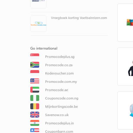
Vroegboek korting Voetbalreizen.com
Go international
Promocodeplus.sg
Promocode.co.za
Kodevoucher.com
Promocode.com.my
Promocode.ae
Couponcode.com.ng
Mijnkortingscode.be
Savenow.co.uk
Promocodeplus.in
Couponbarn.com