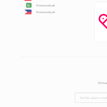
Promocode.pk
Promocode.ph
Ontva