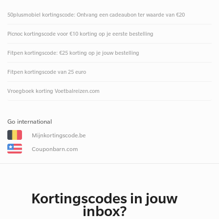
50plusmobiel kortingscode: Ontvang een cadeaubon ter waarde van €20
Picnoc kortingscode voor €10 korting op je eerste bestelling
Fitpen kortingscode: €25 korting op je jouw bestelling
Fitpen kortingscode van 25 euro
Vroegboek korting Voetbalreizen.com
Go international
Mijnkortingscode.be
Couponbarn.com
Kortingscodes in jouw
inbox?