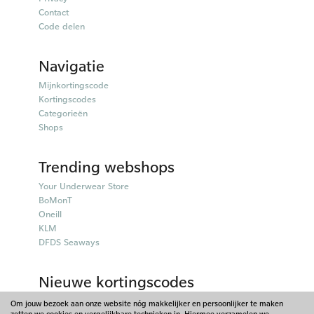
Contact
Code delen
Navigatie
Mijnkortingscode
Kortingscodes
Categorieën
Shops
Trending webshops
Your Underwear Store
BoMonT
Oneill
KLM
DFDS Seaways
Nieuwe kortingscodes
50plusmobiel kortingscodes
Om jouw bezoek aan onze website nóg makkelijker en persoonlijker te maken