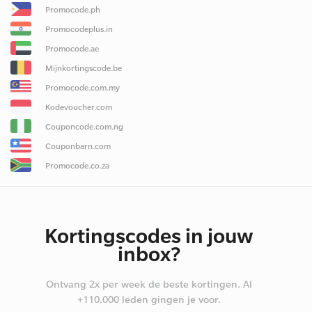
Promocode.ph
Promocodeplus.in
Promocode.ae
Mijnkortingscode.be
Promocode.com.my
Kodevoucher.com
Couponcode.com.ng
Couponbarn.com
Promocode.co.za
Kortingscodes in jouw
inbox?
Ontvang 2x per week de beste kortingen. Al
+110.000 leden gingen je voor.