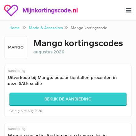
Mijnkortingscode
.nl
Home
Mode & Accesoires
Mango kortingscode
Mango kortingscodes
augustus 2026
Aanbieding
Uitverkoop bij Mango: bepaar tientallen procenten in
deze SALE-sectie
BEKIJK DE AANBIEDING
Geldig t/m Aug 2026
Aanbieding
Mango koopjestip: Korting op de damescollectie