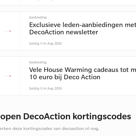
Aanbieding
Exclusieve leden-aanbiedingen me
DecoAction newsletter
Geldig t/m Aug 2026
Aanbieding
Vele House Warming cadeaus tot m
10 euro bij Deco Action
Geldig t/m Aug 2026
lopen DecoAction kortingscodes
rken deze kortingscodes van decoaction.nl nog.