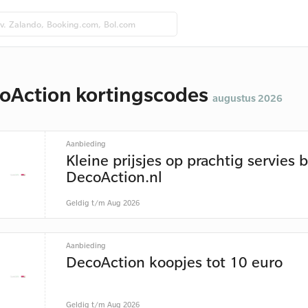
oAction kortingscodes
augustus 2026
Aanbieding
Kleine prijsjes op prachtig servies b
DecoAction.nl
Geldig t/m Aug 2026
Aanbieding
DecoAction koopjes tot 10 euro
Geldig t/m Aug 2026