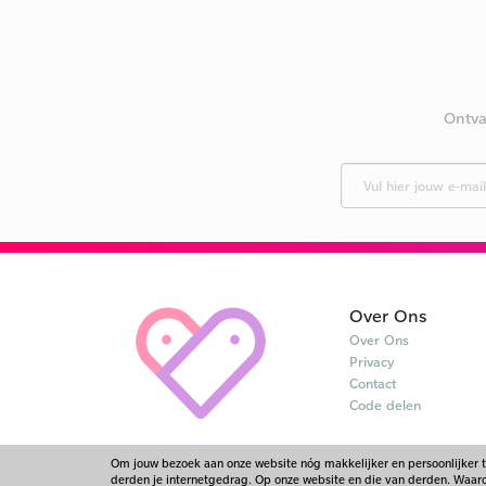
Ontva
Over Ons
Over Ons
Privacy
Contact
Code delen
Om jouw bezoek aan onze website nóg makkelijker en persoonlijker 
derden je internetgedrag. Op onze website en die van derden. Waarom