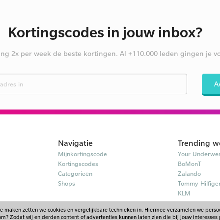
Kortingscodes in jouw inbox?
ng 2x per week de beste kortingen. Al +110.000 leden gingen je vo
A
Navigatie
Trending w
Mijnkortingscode
Your Underwea
Kortingscodes
BoMonT
Categorieën
Zalando
Shops
Tommy Hilfige
KLM
te maken zetten we cookies en vergelijkbare technieken in. Hiermee verzamelen we pers
? Zodat wij en derden content of advertenties kunnen laten zien die bij jouw interesses 