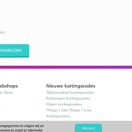
or.
ANMELDEN
ebshops
Nieuwe kortingscodes
r Store
50plusmobiel kortingscodes
Parfumado kortingscodes
Fitpen kortingscodes
r
Things I Like Things I Love
kortingscodes
Briters kortingscodes
oonsgegevens en volgen wij en
Akkoord
passen en zodat je informatie