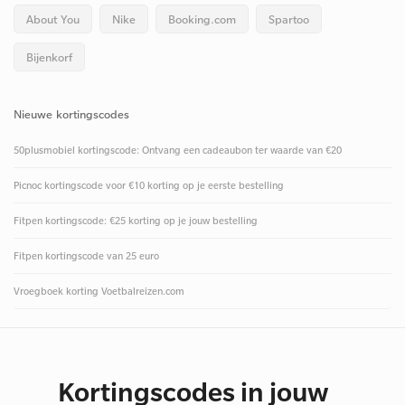
About You
Nike
Booking.com
Spartoo
Bijenkorf
Nieuwe kortingscodes
50plusmobiel kortingscode: Ontvang een cadeaubon ter waarde van €20
Picnoc kortingscode voor €10 korting op je eerste bestelling
Fitpen kortingscode: €25 korting op je jouw bestelling
Fitpen kortingscode van 25 euro
Vroegboek korting Voetbalreizen.com
Kortingscodes in jouw