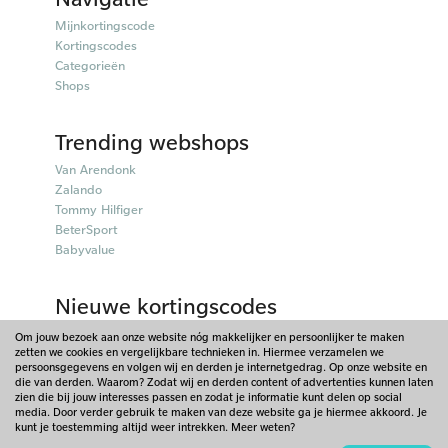
Mijnkortingscode
Kortingscodes
Categorieën
Shops
Trending webshops
Van Arendonk
Zalando
Tommy Hilfiger
BeterSport
Babyvalue
Nieuwe kortingscodes
50plusmobiel kortingscodes
Om jouw bezoek aan onze website nóg makkelijker en persoonlijker te maken
zetten we cookies en vergelijkbare technieken in. Hiermee verzamelen we
Parfumado kortingscodes
persoonsgegevens en volgen wij en derden je internetgedrag. Op onze website en
Fitpen kortingscodes
die van derden. Waarom? Zodat wij en derden content of advertenties kunnen laten
Things I Like Things I Love kortingscodes
zien die bij jouw interesses passen en zodat je informatie kunt delen op social
media. Door verder gebruik te maken van deze website ga je hiermee akkoord. Je
Briters kortingscodes
kunt je toestemming altijd weer intrekken. Meer weten?