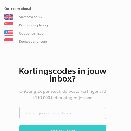
Go international
Savenow.co.uk
Promocodeplus.sg
Couponbarn.com
Kodevoucher.com
Kortingscodes in jouw
inbox?
Ontvang 2x per week de beste kortingen. Al
+110.000 leden gingen je voor.
AANMELDEN