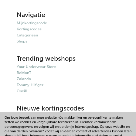
Navigatie
Mijnkortingscode
Kortingscodes
Categorieën
Shops
Trending webshops
Your Underwear Store
BoMonT
Zalando
Tommy Hilfiger
Oneill
Nieuwe kortingscodes
50plusmobiel kortingscodes
Om jouw bezoek aan onze website nóg makkelijker en persoonlijker te maken
zetten we cookies en vergelijkbare technieken in. Hiermee verzamelen we
Parfumado kortingscodes
persoonsgegevens en volgen wij en derden je internetgedrag. Op onze website en
Fitpen kortingscodes
die van derden. Waarom? Zodat wij en derden content of advertenties kunnen laten
Things I Like Things I Love kortingscodes
zien die bij jouw interesses passen en zodat je informatie kunt delen op social