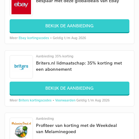
Bespaar met deze globaldeals van Ebay
BEKIJK DE AANBIEDING
Meer
Ebay kortingscodes
• Geldig t/m Aug 2026
Aanbieding 35% korting
Briters.nl lidmaatschap: 35% korting met
een abonnement
BEKIJK DE AANBIEDING
Meer
Briters kortingscodes
•
Voorwaarden
Geldig t/m Aug 2026
Aanbieding
Profiteer van korting met de Weekdeal
van Melaminegoed