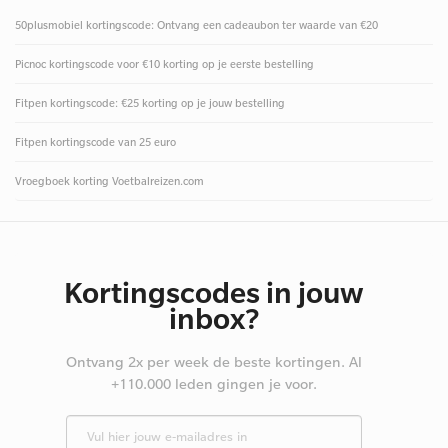
50plusmobiel kortingscode: Ontvang een cadeaubon ter waarde van €20
Picnoc kortingscode voor €10 korting op je eerste bestelling
Fitpen kortingscode: €25 korting op je jouw bestelling
Fitpen kortingscode van 25 euro
Vroegboek korting Voetbalreizen.com
Kortingscodes in jouw
inbox?
Ontvang 2x per week de beste kortingen. Al
+110.000 leden gingen je voor.