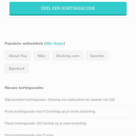
DEEL EEN KORTINGSCODE
Populaire webwinkels (
Alle shops
)
About You
Nike
Booking.com
Spartoo
Bijenkorf
Nieuwe kortingscodes
50plusmobiel kortingscode: Ontvang een cadeaubon ter waarde van €20
Picnoc kortingscode voor €10 korting op je eerste bestelling
Fitpen kortingscode: €25 korting op je jouw bestelling
Fitpen kortingscode van 25 euro