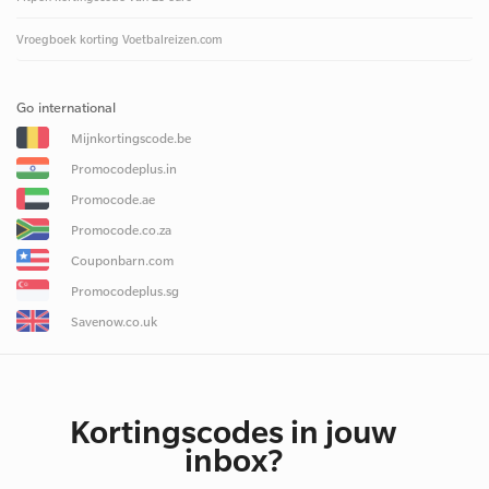
Vroegboek korting Voetbalreizen.com
Go international
Mijnkortingscode.be
Promocodeplus.in
Promocode.ae
Promocode.co.za
Couponbarn.com
Promocodeplus.sg
Savenow.co.uk
Kortingscodes in jouw
inbox?