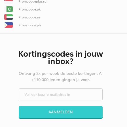
Promocodeplus.sg
Promocode.pk
Promocode.ae
Promocode.ph
Kortingscodes in jouw
inbox?
Ontvang 2x per week de beste kortingen. Al
+110.000 leden gingen je voor.
AANMELDEN