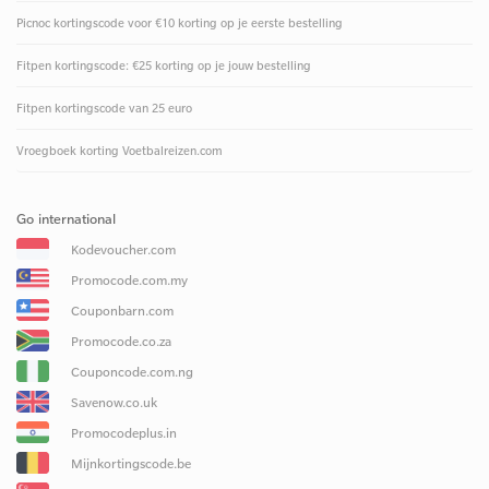
Picnoc kortingscode voor €10 korting op je eerste bestelling
Fitpen kortingscode: €25 korting op je jouw bestelling
Fitpen kortingscode van 25 euro
Vroegboek korting Voetbalreizen.com
Go international
Kodevoucher.com
Promocode.com.my
Couponbarn.com
Promocode.co.za
Couponcode.com.ng
Savenow.co.uk
Promocodeplus.in
Mijnkortingscode.be