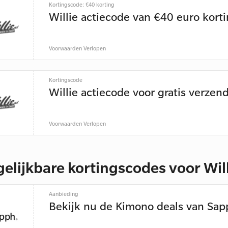
Kortingscode: €40 korting
Willie actiecode van €40 euro kort
Voorwaarden
Verlopen
Kortingscode
Willie actiecode voor gratis verzen
Voorwaarden
Verlopen
gelijkbare kortingscodes voor Wil
Aanbieding
Bekijk nu de Kimono deals van Sap