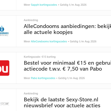
Meer
Sapph kortingscodes
• Geldig t/m Aug 2026
Aanbieding
AlleCondooms aanbiedingen: bekijk
alle actuele koopjes
Meer
AlleCondooms kortingscodes
• Geldig t/m Aug 2026
Kortingscode: €15 korting
Bestel voor minimaal €15 en gebru
actiecode t.w.v. € 7,50 van Pabo
Meer
Pabo kortingscodes
• Geldig t/m Aug 2026
Aanbieding
Bekijk de laatste Sexy-Store.nl
nieuwsbrief voor actuele acties