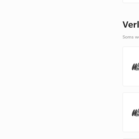
Ver
Soms we