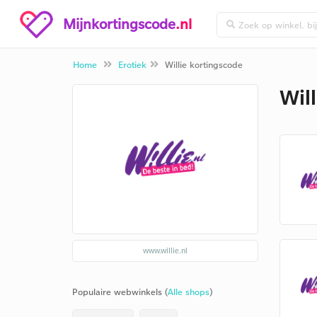
Mijnkortingscode
.nl
Home
Erotiek
Willie kortingscode
Wil
www.willie.nl
Populaire webwinkels (
Alle shops
)