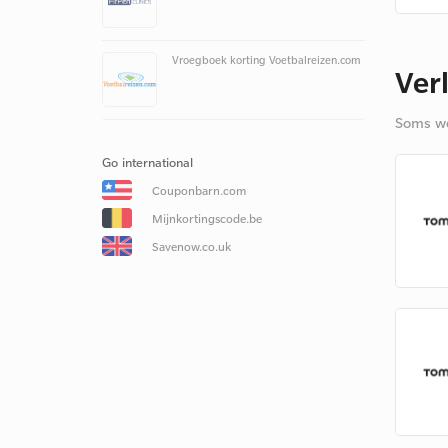
Vroegboek korting Voetbalreizen.com
Ver
Soms we
Go international
Couponbarn.com
Mijnkortingscode.be
Savenow.co.uk