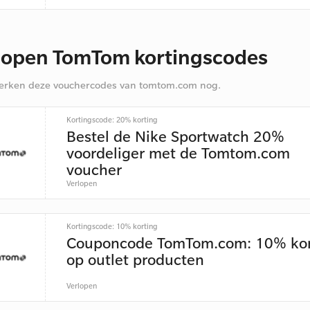
lopen TomTom kortingscodes
rken deze vouchercodes van tomtom.com nog.
Kortingscode: 20% korting
Bestel de Nike Sportwatch 20%
voordeliger met de Tomtom.com
voucher
Verlopen
Kortingscode: 10% korting
Couponcode TomTom.com: 10% kor
op outlet producten
Verlopen