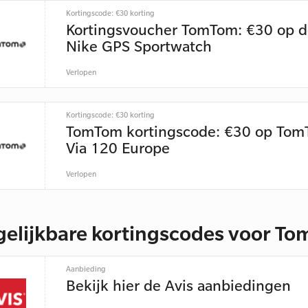
Kortingscode: €30 korting
Kortingsvoucher TomTom: €30 op d
Nike GPS Sportwatch
Verlopen
Kortingscode: €30 korting
TomTom kortingscode: €30 op To
Via 120 Europe
Verlopen
gelijkbare kortingscodes voor T
Aanbieding
Bekijk hier de Avis aanbiedingen