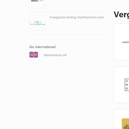
Ver
Vroegboek korting Voetbalreizen.com
Go international
Savenow.co.uk