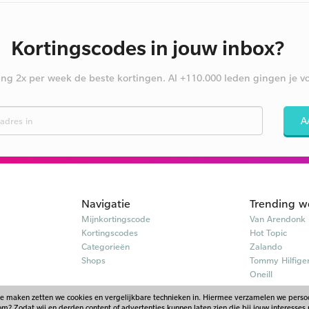
Kortingscodes in jouw inbox?
ng 2x per week de beste kortingen. Al +110.000 leden gingen je vo
A
Navigatie
Trending w
Mijnkortingscode
Van Arendonk
Kortingscodes
Hot Topic
Categorieën
Zalando
Shops
Tommy Hilfige
Oneill
te maken zetten we cookies en vergelijkbare technieken in. Hiermee verzamelen we pers
? Zodat wij en derden content of advertenties kunnen laten zien die bij jouw interesses 