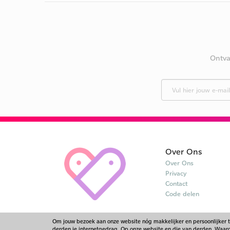
Ontva
Over Ons
Over Ons
Privacy
Contact
Code delen
Om jouw bezoek aan onze website nóg makkelijker en persoonlijker 
derden je internetgedrag. Op onze website en die van derden. Waarom