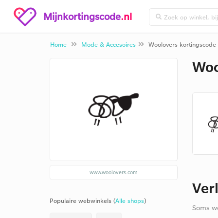
Mijnkortingscode
.nl
Home
Mode & Accesoires
Woolovers kortingscode
Woo
www.woolovers.com
Ver
Populaire webwinkels (
Alle shops
)
Soms we