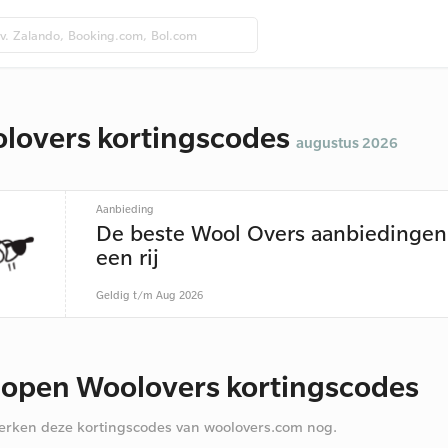
lovers kortingscodes
augustus 2026
Aanbieding
De beste Wool Overs aanbiedingen
een rij
Geldig t/m Aug 2026
lopen Woolovers kortingscodes
rken deze kortingscodes van woolovers.com nog.