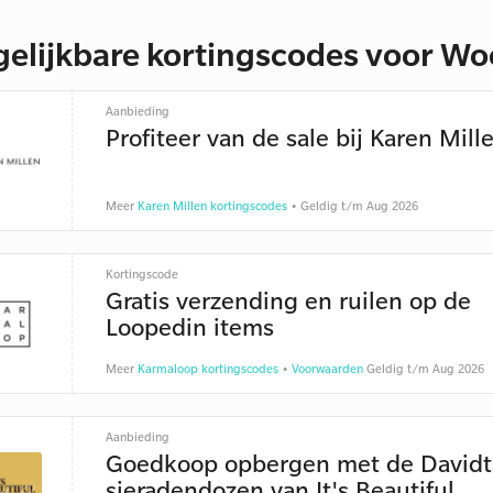
gelijkbare kortingscodes voor Wo
Aanbieding
Profiteer van de sale bij Karen Mill
Meer
Karen Millen kortingscodes
• Geldig t/m Aug 2026
Kortingscode
Gratis verzending en ruilen op de
Loopedin items
Meer
Karmaloop kortingscodes
•
Voorwaarden
Geldig t/m Aug 2026
Aanbieding
Goedkoop opbergen met de David
sieradendozen van It's Beautiful