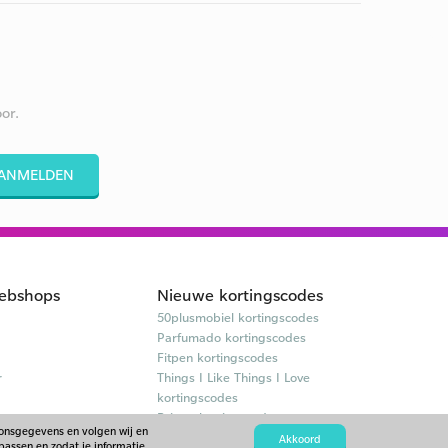
or.
ANMELDEN
ebshops
Nieuwe kortingscodes
50plusmobiel kortingscodes
Parfumado kortingscodes
Fitpen kortingscodes
r
Things I Like Things I Love
kortingscodes
Briters kortingscodes
oonsgegevens en volgen wij en
Akkoord
passen en zodat je informatie