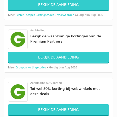
BEKIJK DE AANBIEDING
Meer
Secret Escapes kortingscodes
•
Voorwaarden
Geldig t/m Aug 2026
Aanbieding
Bekijk de waanzinnige kortingen van de
Premium Partners
BEKIJK DE AANBIEDING
Meer
Groupon kortingscodes
• Geldig t/m Aug 2026
Aanbieding 50% korting
Tot wel 50% korting bij webwinkels met
deze deals
BEKIJK DE AANBIEDING