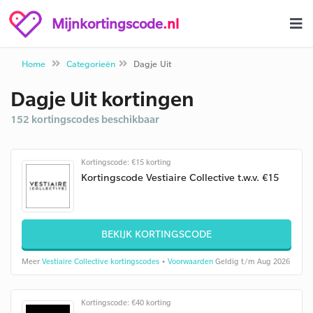
Mijnkortingscode
.nl
Home
Categorieën
Dagje Uit
Dagje Uit kortingen
152 kortingscodes beschikbaar
Kortingscode: €15 korting
Kortingscode Vestiaire Collective t.w.v. €15
BEKIJK KORTINGSCODE
Meer
Vestiaire Collective kortingscodes
•
Voorwaarden
Geldig t/m Aug 2026
Kortingscode: €40 korting